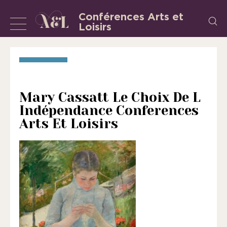
Aller
Conférences Arts et
Recherch
au
Loisirs
Afficher
L’Association
contenu
«
ou
les
masquer
Conférences
la
Arts
et
navigation
Mary Cassatt Le Choix De L
Loisirs
Indépendance Conferences
»
Arts Et Loisirs
est
une
association
régie
par
la
loi
de