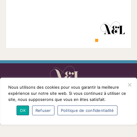
1901
ayant
une
vocation
culturelle.
Nous utilisons des cookies pour vous garantir la meilleure
L’association
Programmes
Intervenants
expérience sur notre site web. Si vous continuez à utiliser ce
Adhésions
Partenaires
Contact
site, nous supposerons que vous en êtes satisfait.
Mentions légales
© Conférences arts et loisirs 2026
OK
Refuser
Politique de confidentialité
Nous
suivre
sur
Facebook