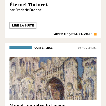
1901
Éternel Tintoret
ayant
par Fréderic Dronne
une
vocation
culturelle.
LIRE LA SUITE
MUSÉE JACQUEMART-ANDRÉ
CONFÉRENCE
03 NOVEMBRE
Monet, peindre le temps