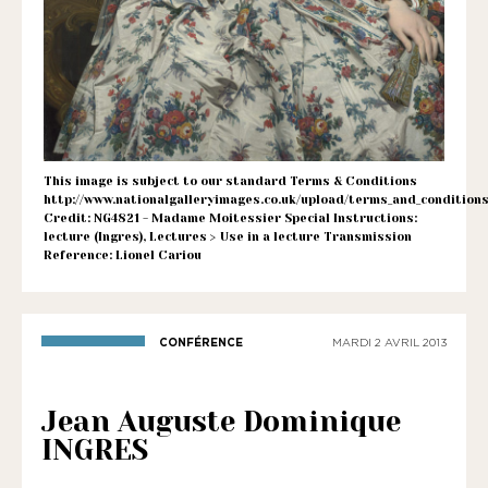
1901
ayant
une
vocation
culturelle.
This image is subject to our standard Terms & Conditions
http://www.nationalgalleryimages.co.uk/upload/terms_and_conditions
Credit: NG4821 - Madame Moitessier Special Instructions:
lecture (Ingres), Lectures > Use in a lecture Transmission
Reference: Lionel Cariou
CONFÉRENCE
MARDI 2 AVRIL 2013
Jean Auguste Dominique
INGRES