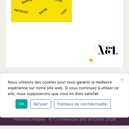
1901
ayant
une
vocation
culturelle.
Nous utilisons des cookies pour vous garantir la meilleure
expérience sur notre site web. Si vous continuez à utiliser ce
site, nous supposerons que vous en êtes satisfait.
OK
Refuser
Politique de confidentialité
L’association
Programmes
Intervenants
Adhésions
Partenaires
Contact
Mentions légales
© Conférences arts et loisirs 2026
Nous