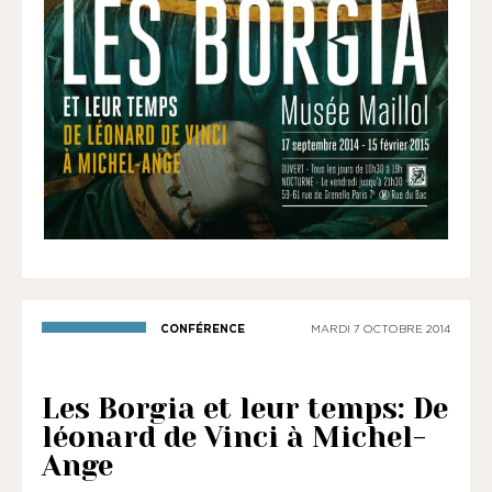
1901
ayant
une
vocation
culturelle.
CONFÉRENCE
MARDI 7 OCTOBRE 2014
Les Borgia et leur temps: De
léonard de Vinci à Michel-
Ange