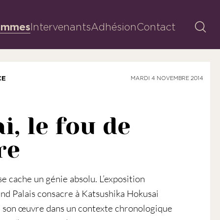
Reche
ammes
Intervenants
Adhésion
Contact
CE
MARDI 4 NOVEMBRE 2014
, le fou de
re
e cache un génie absolu. L’exposition
and Palais consacre à Katsushika Hokusai
 son œuvre dans un contexte chronologique