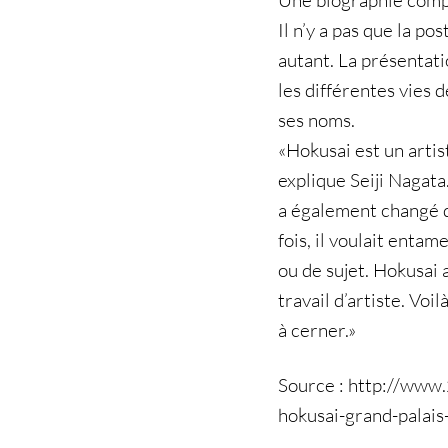
Une biographie comp
Il n’y a pas que la pos
autant. La présentati
les différentes vies d
ses noms.
«Hokusai est un artist
explique Seiji Nagata.
a également changé d
fois, il voulait enta
ou de sujet. Hokusai 
travail d’artiste. Voil
à cerner.»
Source : http://ww
hokusai-grand-palais-