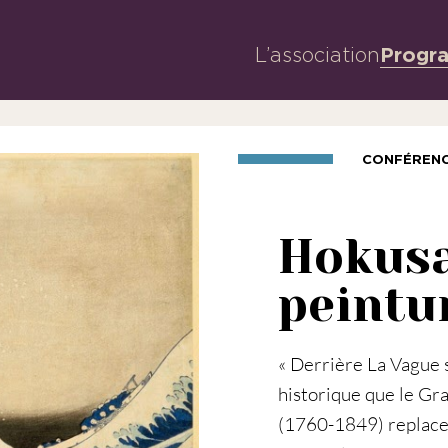
L’association
Progr
CONFÉREN
Hokusai
peintu
« Derrière La Vague s
historique que le Gr
(1760-1849) replace