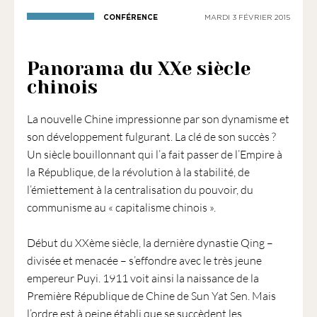
1901
CONFÉRENCE
MARDI 3 FÉVRIER 2015
ayant
une
vocation
Panorama du XXe siècle
culturelle.
chinois
La nouvelle Chine impressionne par son dynamisme et
son développement fulgurant. La clé de son succès ?
Un siècle bouillonnant qui l’a fait passer de l’Empire à
la République, de la révolution à la stabilité, de
l’émiettement à la centralisation du pouvoir, du
communisme au « capitalisme chinois ».
Début du XXème siècle, la dernière dynastie Qing –
divisée et menacée – s’effondre avec le très jeune
empereur Puyi. 1911 voit ainsi la naissance de la
Première République de Chine de Sun Yat Sen. Mais
l’ordre est à peine établi que se succèdent les