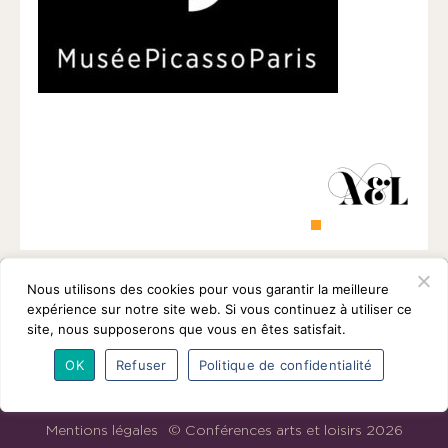
1901
ayant
une
vocation
culturelle.
Nous utilisons des cookies pour vous garantir la meilleure
expérience sur notre site web. Si vous continuez à utiliser ce
site, nous supposerons que vous en êtes satisfait.
OK
Refuser
Politique de confidentialité
L’association
Programmes
Intervenants
Adhésions
Partenaires
Contact
Mentions légales
© Conférences arts et loisirs 2026