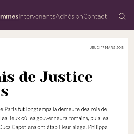
Reche
ammes
Intervenants
Adhésion
Contact
JEUDI 17 MARS 2016
is de Justice
is
de Paris fut longtemps la demeure des rois de
r les lieux où les gouverneurs romains, puis les
ucs Capétiens ont établi leur siège. Philippe