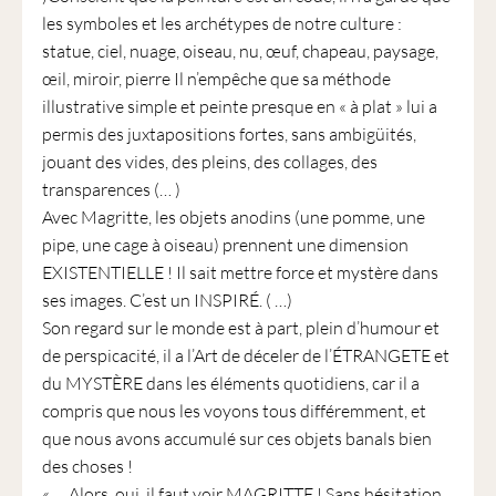
les symboles et les archétypes de notre culture :
statue, ciel, nuage, oiseau, nu, œuf, chapeau, paysage,
œil, miroir, pierre Il n’empêche que sa méthode
illustrative simple et peinte presque en « à plat » lui a
permis des juxtapositions fortes, sans ambigüités,
jouant des vides, des pleins, des collages, des
transparences (… )
Avec Magritte, les objets anodins (une pomme, une
pipe, une cage à oiseau) prennent une dimension
EXISTENTIELLE ! Il sait mettre force et mystère dans
ses images. C’est un INSPIRÉ. ( …)
Son regard sur le monde est à part, plein d’humour et
de perspicacité, il a l’Art de déceler de l’ÉTRANGETE et
du MYSTÈRE dans les éléments quotidiens, car il a
compris que nous les voyons tous différemment, et
que nous avons accumulé sur ces objets banals bien
des choses !
« … Alors, oui, il faut voir MAGRITTE ! Sans hésitation.