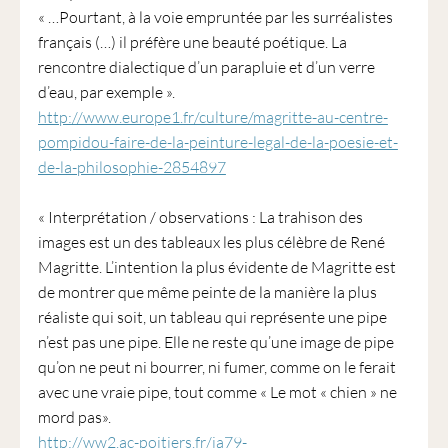
« …Pourtant, à la voie empruntée par les surréalistes
français (…) il préfère une beauté poétique. La
rencontre dialectique d’un parapluie et d’un verre
d’eau, par exemple ».
http://www.europe1.fr/culture/magritte-au-centre-
pompidou-faire-de-la-peinture-legal-de-la-poesie-et-
de-la-philosophie-2854897
« Interprétation / observations : La trahison des
images est un des tableaux les plus célèbre de René
Magritte. L’intention la plus évidente de Magritte est
de montrer que même peinte de la manière la plus
réaliste qui soit, un tableau qui représente une pipe
n’est pas une pipe. Elle ne reste qu’une image de pipe
qu’on ne peut ni bourrer, ni fumer, comme on le ferait
avec une vraie pipe, tout comme « Le mot « chien » ne
mord pas».
http://ww2.ac-poitiers.fr/ia79-