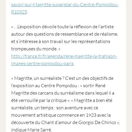
1901
savoir-sur-Magritte-superstar-du-Centre-Pompidou-
ayant
810325
une
vocation
« …L’exposition dévoile toute la réflexion de l’artiste
culturelle.
autour des questions de ressemblance et de réalisme,
et s’intéresse à son travail sur les représentations
trompeuses du monde. »
http://france.fr/fr/agenda/rene-magritte-la-trahison-
images-centre-pompidou-paris
« Magritte, un surréaliste ? C’est un des objectifs de
l’exposition au Centre Pompidou : « sortir René
Magritte des carcans du surréalisme dans lequel il a
été verrouillé par la critique ». « Magritte a bien été
surréaliste, un temps : son aventure avec ce
mouvement artistique commence en 1923 avec la
découverte du Chant d’amour de Giorgio De Chirico »,
indique Marie Sarré.