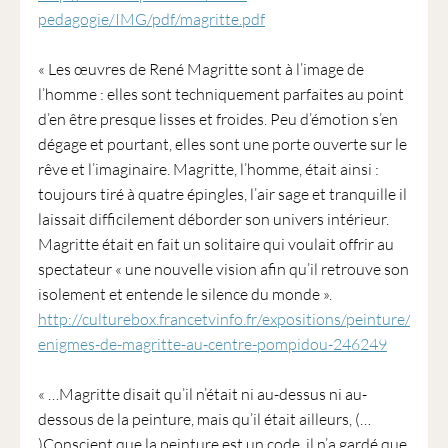
pedagogie/IMG/pdf/magritte.pdf
« Les œuvres de René Magritte sont à l’image de
l’homme : elles sont techniquement parfaites au point
d’en être presque lisses et froides. Peu d’émotion s’en
dégage et pourtant, elles sont une porte ouverte sur le
rêve et l’imaginaire. Magritte, l’homme, était ainsi :
toujours tiré à quatre épingles, l’air sage et tranquille il
laissait difficilement déborder son univers intérieur.
Magritte était en fait un solitaire qui voulait offrir au
spectateur « une nouvelle vision afin qu’il retrouve son
isolement et entende le silence du monde ».
http://culturebox.francetvinfo.fr/expositions/peinture/les-
enigmes-de-magritte-au-centre-pompidou-246249
« …Magritte disait qu’il n’était ni au-dessus ni au-
dessous de la peinture, mais qu’il était ailleurs, (…
)Conscient que la peinture est un code, il n’a gardé que