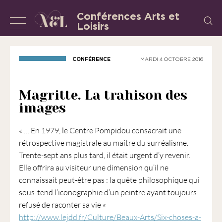
Aller
Conférences Arts et
Recherch
au
Loisirs
Afficher
L’Association
contenu
«
ou
les
masquer
CONFÉRENCE
MARDI 4 OCTOBRE 2016
Conférences
la
Arts
et
navigation
Magritte. La trahison des
Loisirs
images
»
est
« … En 1979, le Centre Pompidou consacrait une
une
rétrospective magistrale au maître du surréalisme.
association
Trente-sept ans plus tard, il était urgent d’y revenir.
régie
Elle offrira au visiteur une dimension qu’il ne
par
connaissait peut-être pas : la quête philosophique qui
la
sous-tend l’iconographie d’un peintre ayant toujours
loi
refusé de raconter sa vie «
de
http://www.lejdd.fr/Culture/Beaux-Arts/Six-choses-a-