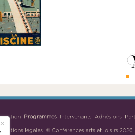
sociation
Programmes
Intervenants
Adhésions
Par
Mentions légales
© Conférences arts et loisirs 2026
e