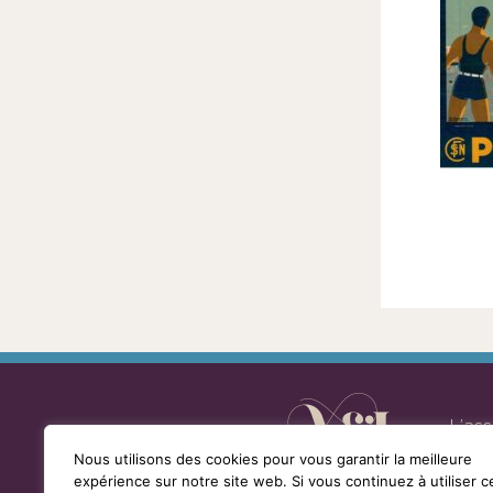
la
loi
de
1901
ayant
une
vocation
culturelle.
L’as
Nous utilisons des cookies pour vous garantir la meilleure
expérience sur notre site web. Si vous continuez à utiliser c