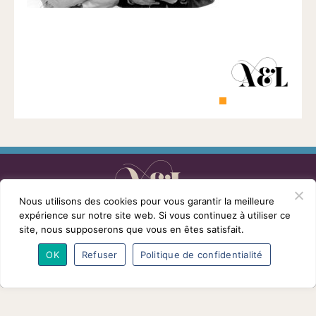
1901
ayant
une
vocation
culturelle.
Nous utilisons des cookies pour vous garantir la meilleure
L’association
Programmes
Intervenants
expérience sur notre site web. Si vous continuez à utiliser ce
Adhésions
Partenaires
Contact
site, nous supposerons que vous en êtes satisfait.
Mentions légales
© Conférences arts et loisirs 2026
OK
Refuser
Politique de confidentialité
Nous
suivre
sur
Facebook