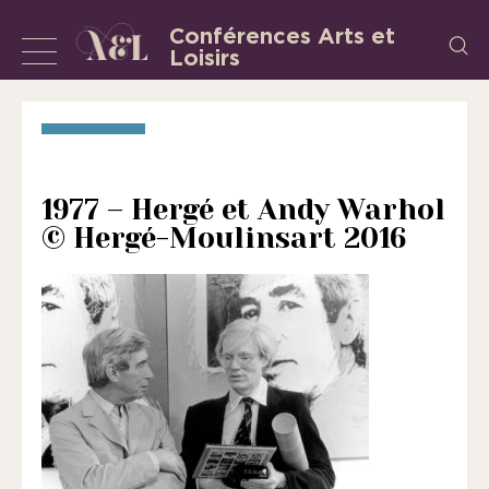
Aller
Conférences Arts et
Recherch
au
Loisirs
Afficher
L’Association
contenu
«
ou
les
masquer
Conférences
la
Arts
et
navigation
1977 – Hergé et Andy Warhol
Loisirs
© Hergé-Moulinsart 2016
»
est
une
association
régie
par
la
loi
de