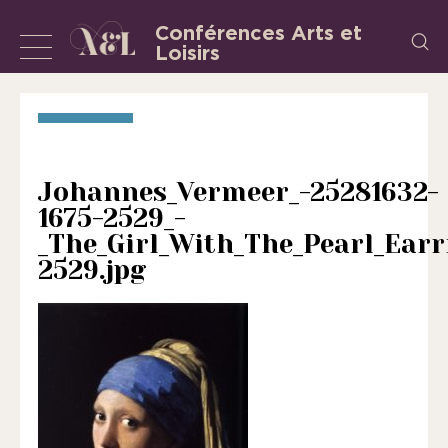
Aller
Conférences Arts et
Recherch
au
Loisirs
Afficher
L’Association
contenu
«
ou
les
masquer
Conférences
la
Arts
et
navigation
Johannes_Vermeer_-25281632-
Loisirs
1675-2529_-
»
_The_Girl_With_The_Pearl_Earr
est
2529.jpg
une
association
régie
par
la
loi
de