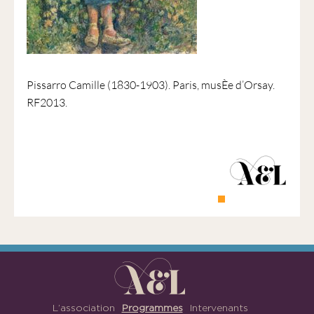
1901
ayant
une
vocation
culturelle.
Pissarro Camille (1830-1903). Paris, musÈe d’Orsay.
RF2013.
L’association
Programmes
Intervenants