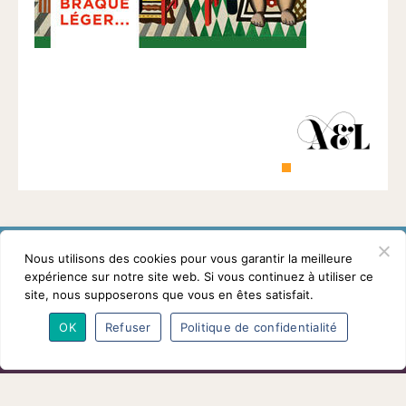
1901
ayant
une
vocation
culturelle.
Nous utilisons des cookies pour vous garantir la meilleure
expérience sur notre site web. Si vous continuez à utiliser ce
site, nous supposerons que vous en êtes satisfait.
L’association
Programmes
Intervenants
OK
Refuser
Politique de confidentialité
Adhésions
Partenaires
Contact
Mentions légales
© Conférences arts et loisirs 2026
Nous
suivre