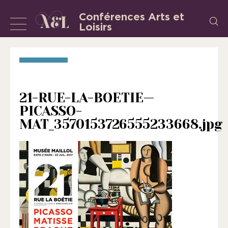
Aller
Conférences Arts et
Recherch
au
Loisirs
Afficher
L’Association
contenu
«
ou
les
masquer
Conférences
la
Arts
et
navigation
21-RUE-LA-BOETIE—
Loisirs
PICASSO-
»
MAT_3570153726555233668.jpg
est
une
association
régie
par
la
loi
de