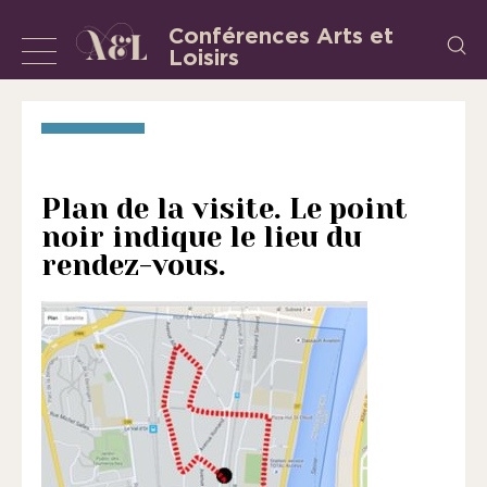
Aller
Conférences Arts et
Recherch
au
Loisirs
Afficher
L’Association
contenu
«
ou
les
masquer
Conférences
la
Arts
et
navigation
Plan de la visite. Le point
Loisirs
noir indique le lieu du
»
rendez-vous.
est
une
association
régie
par
la
loi
de