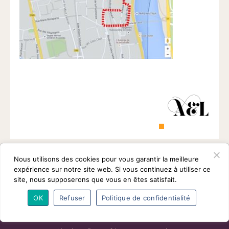
1901
ayant
une
vocation
culturelle.
Nous utilisons des cookies pour vous garantir la meilleure
expérience sur notre site web. Si vous continuez à utiliser ce
site, nous supposerons que vous en êtes satisfait.
OK
Refuser
Politique de confidentialité
L’association
Programmes
Intervenants
Adhésions
Partenaires
Contact