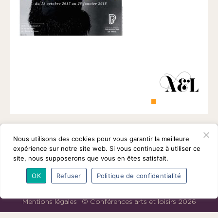
1901
ayant
une
vocation
culturelle.
Nous utilisons des cookies pour vous garantir la meilleure
expérience sur notre site web. Si vous continuez à utiliser ce
site, nous supposerons que vous en êtes satisfait.
OK
Refuser
Politique de confidentialité
L’association
Programmes
Intervenants
Adhésions
Partenaires
Contact
Mentions légales
© Conférences arts et loisirs 2026
Nous