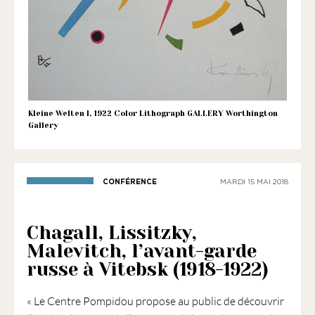
1901
ayant
une
vocation
culturelle.
Kleine Welten I, 1922 Color Lithograph GALLERY Worthington
Gallery
CONFÉRENCE
MARDI 15 MAI 2018
Chagall, Lissitzky,
Malevitch, l’avant-garde
russe à Vitebsk (1918-1922)
« Le Centre Pompidou propose au public de découvrir