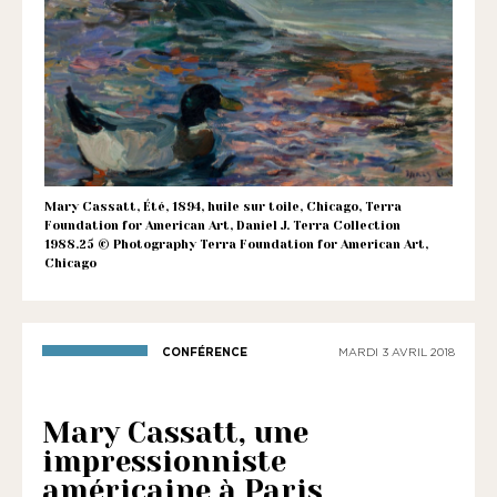
1901
ayant
une
vocation
culturelle.
Mary Cassatt, Été, 1894, huile sur toile, Chicago, Terra
Foundation for American Art, Daniel J. Terra Collection
1988.25 © Photography Terra Foundation for American Art,
Chicago
CONFÉRENCE
MARDI 3 AVRIL 2018
Mary Cassatt, une
impressionniste
américaine à Paris