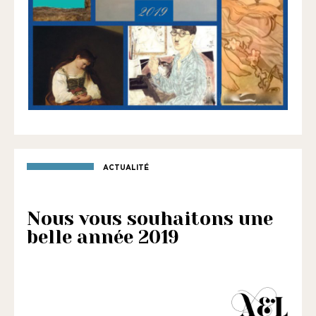
1901
ayant
une
vocation
culturelle.
ACTUALITÉ
Nous vous souhaitons une
belle année 2019