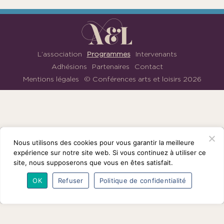
1901
ayant
une
vocation
culturelle.
L’association
Programmes
Intervenants
Adhésions
Partenaires
Contact
Mentions légales
© Conférences arts et loisirs 2026
Nous
suivre
sur
Facebook
Nous utilisons des cookies pour vous garantir la meilleure
expérience sur notre site web. Si vous continuez à utiliser ce
site, nous supposerons que vous en êtes satisfait.
OK
Refuser
Politique de confidentialité