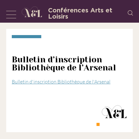
Aller
Conférences Arts et
Recherch
au
Loisirs
Afficher
L’Association
contenu
«
ou
les
masquer
Conférences
la
Arts
et
navigation
Bulletin d’inscription
Loisirs
Bibliothèque de l’Arsenal
»
est
Bulletin d'inscription Bibliothèque de l'Arsenal
une
association
régie
par
la
loi
de