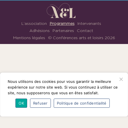
1901
ayant
une
vocation
L’association
Programmes
Intervenants
culturelle.
Adhésions
Partenaires
Contact
Mentions légales
© Conférences arts et loisirs 2026
Nous
suivre
sur
Facebook
Nous utilisons des cookies pour vous garantir la meilleure
expérience sur notre site web. Si vous continuez à utiliser ce
site, nous supposerons que vous en êtes satisfait.
OK
Refuser
Politique de confidentialité