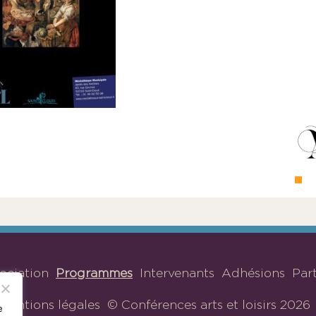
sociation
Programmes
Intervenants
Adhésions
Par
Mentions légales
© Conférences arts et loisirs 2026
e