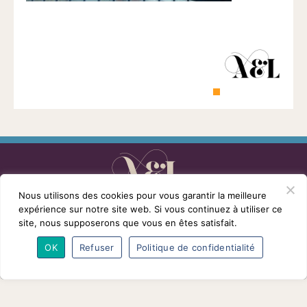
1901
ayant
une
vocation
culturelle.
Nous utilisons des cookies pour vous garantir la meilleure
L’association
Programmes
Intervenants
expérience sur notre site web. Si vous continuez à utiliser ce
Adhésions
Partenaires
Contact
site, nous supposerons que vous en êtes satisfait.
Mentions légales
© Conférences arts et loisirs 2026
OK
Refuser
Politique de confidentialité
Nous
suivre
sur
Facebook