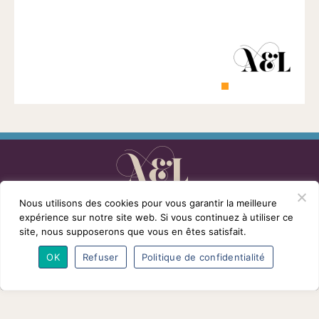
1901
ayant
une
vocation
culturelle.
L’association
Programmes
Intervenants
Nous utilisons des cookies pour vous garantir la meilleure
Adhésions
Partenaires
Contact
expérience sur notre site web. Si vous continuez à utiliser ce
site, nous supposerons que vous en êtes satisfait.
Mentions légales
© Conférences arts et loisirs 2026
Nous
OK
Refuser
Politique de confidentialité
suivre
sur
Facebook