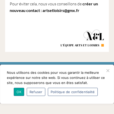
1901
Pour éviter cela, nous vous conseillons de
créer un
ayant
nouveau contact : artsetloisirs@gmx.fr
une
vocation
culturelle.
L'ÉQUIPE ARTS ET LOISIRS
Nous utilisons des cookies pour vous garantir la meilleure
expérience sur notre site web. Si vous continuez à utiliser ce
site, nous supposerons que vous en êtes satisfait.
L’association
Programmes
Intervenants
Adhésions
Partenaires
Contact
OK
Refuser
Politique de confidentialité
Mentions légales
© Conférences arts et loisirs 2026
Nous
suivre