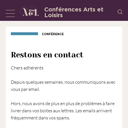
Aller
Conférences Arts et
Recherch
au
Loisirs
Afficher
L’Association
contenu
«
ou
les
masquer
CONFÉRENCE
Conférences
la
Arts
et
navigation
Restons en contact
Loisirs
»
Chers adhérents
est
une
Depuis quelques semaines, nous communiquons avec
association
vous par email.
régie
par
Hors, nous avons de plus en plus de problèmes à faire
la
livrer dans vos boites aux lettres. Les emails arrivent
loi
fréquemment dans vos spams.
de