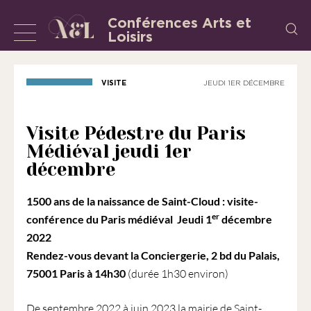
Aller
Conférences Arts et
Recherch
au
Loisirs
Afficher
L’Association
contenu
«
ou
les
masquer
VISITE
JEUDI 1ER DÉCEMBRE
Conférences
la
Arts
et
navigation
Visite Pédestre du Paris
Loisirs
Médiéval jeudi 1er
»
décembre
est
une
1500 ans de la naissance de Saint-Cloud : visite-
association
er
conférence du Paris médiéval
Jeudi 1
décembre
régie
2022
par
Rendez-vous devant la Conciergerie, 2 bd du Palais,
la
75001 Paris à 14h30
(durée 1h30 environ)
loi
de
De septembre 2022 à juin 2023 la mairie de Saint-