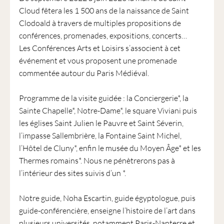
1901
Cloud fêtera les 1 500 ans de la naissance de Saint
ayant
Clodoald à travers de multiples propositions de
une
conférences, promenades, expositions, concerts…
vocation
Les Conférences Arts et Loisirs s’associent à cet
culturelle.
événement et vous proposent une promenade
commentée autour du Paris Médiéval.
Programme de la visite guidée : la Conciergerie*, la
Sainte Chapelle*, Notre-Dame*, le square Viviani puis
les églises Saint Julien le Pauvre et Saint Séverin,
l’impasse Sallembrière, la Fontaine Saint Michel,
l’Hôtel de Cluny*, enfin le musée du Moyen Âge* et les
Thermes romains*. Nous ne pénètrerons pas à
l’intérieur des sites suivis d’un *.
Notre guide, Noha Escartin, guide égyptologue, puis
guide-conférencière, enseigne l’histoire de l’art dans
plusieurs universités, notamment Paris-Nanterre et