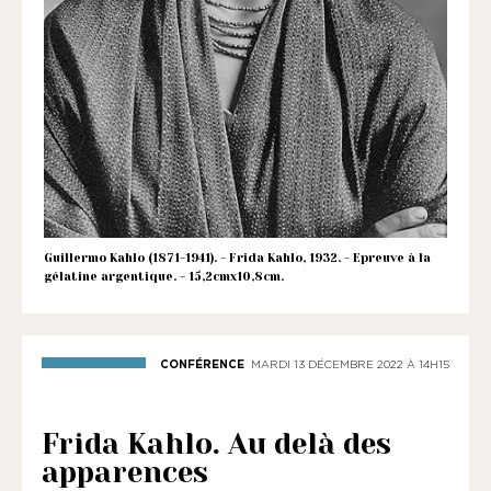
1901
ayant
une
vocation
culturelle.
Guillermo Kahlo (1871-1941). - Frida Kahlo, 1932. - Epreuve à la
gélatine argentique. - 15,2cmx10,8cm.
CONFÉRENCE
MARDI 13 DÉCEMBRE 2022 À 14H15
Frida Kahlo. Au delà des
apparences