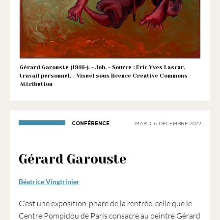
1901
ayant
une
vocation
culturelle.
Gérard Garouste (1946-). - Job. - Source : Eric Yves Lascar,
travail personnel. - Visuel sous licence Creative Commons
Attribution
CONFÉRENCE
MARDI 6 DÉCEMBRE 2022
Gérard Garouste
Béatrice Vingtrinier
C’est une exposition-phare de la rentrée, celle que le
Centre Pompidou de Paris consacre au peintre Gérard