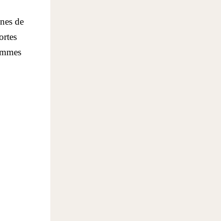
ines de
ortes
rammes