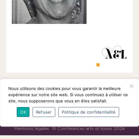
1901
ayant
une
vocation
culturelle.
Nous utilisons des cookies pour vous garantir la meilleure
expérience sur notre site web. Si vous continuez à utiliser ce
site, nous supposerons que vous en êtes satisfait.
OK
Refuser
Politique de confidentialité
L’association
Programmes
Intervenants
Adhésions
Partenaires
Contact
Mentions légales
© Conférences arts et loisirs 2026
Nous