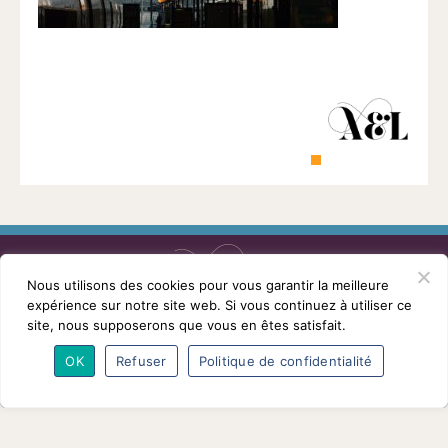
1901
ayant
une
vocation
culturelle.
Nous utilisons des cookies pour vous garantir la meilleure
expérience sur notre site web. Si vous continuez à utiliser ce
L’association
Programmes
Intervenants
site, nous supposerons que vous en êtes satisfait.
Adhésions
Partenaires
Contact
OK
Refuser
Politique de confidentialité
Mentions légales
© Conférences arts et loisirs 2026
Nous
suivre
sur