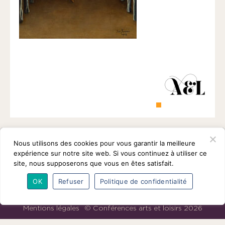
1901
ayant
une
vocation
culturelle.
Nous utilisons des cookies pour vous garantir la meilleure
expérience sur notre site web. Si vous continuez à utiliser ce
site, nous supposerons que vous en êtes satisfait.
OK
Refuser
Politique de confidentialité
L’association
Programmes
Intervenants
Adhésions
Partenaires
Contact
Mentions légales
© Conférences arts et loisirs 2026
Nous