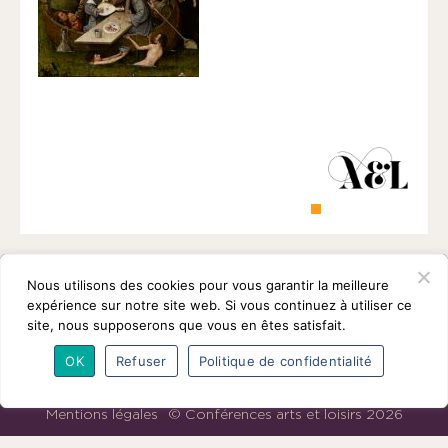
1901
ayant
une
vocation
culturelle.
Nous utilisons des cookies pour vous garantir la meilleure
expérience sur notre site web. Si vous continuez à utiliser ce
site, nous supposerons que vous en êtes satisfait.
OK
Refuser
Politique de confidentialité
L’association
Programmes
Intervenants
Adhésions
Partenaires
Contact
Mentions légales
© Conférences arts et loisirs 2026
Nous