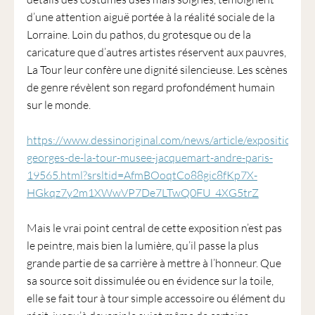
d’une attention aiguë portée à la réalité sociale de la
Lorraine. Loin du pathos, du grotesque ou de la
caricature que d’autres artistes réservent aux pauvres,
La Tour leur confère une dignité silencieuse. Les scènes
de genre révèlent son regard profondément humain
sur le monde.
https://www.dessinoriginal.com/news/article/exposition-
georges-de-la-tour-musee-jacquemart-andre-paris-
19565.html?srsltid=AfmBOoqtCo88gic8fKp7X-
HGkqz7y2m1XWwVP7De7LTwQ0FU_4XG5trZ
Mais le vrai point central de cette exposition n’est pas
le peintre, mais bien la lumière, qu’il passe la plus
grande partie de sa carrière à mettre à l’honneur. Que
sa source soit dissimulée ou en évidence sur la toile,
elle se fait tour à tour simple accessoire ou élément du