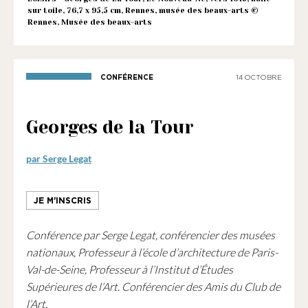
1901
sur toile, 76,7 x 95,5 cm, Rennes, musée des beaux-arts ©
ayant
Rennes, Musée des beaux-arts
une
vocation
culturelle.
CONFÉRENCE
14 OCTOBRE
Georges de la Tour
par Serge Legat
JE M'INSCRIS
Conférence par Serge Legat, conférencier des musées
nationaux, Professeur à l’école d’architecture de Paris-
Val-de-Seine, Professeur à l’Institut d’Études
Supérieures de l’Art. Conférencier des Amis du Club de
l’Art.