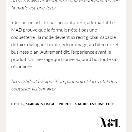
https://www.carnetsduluxe.com/a-la-une/paul-poiret-
la-mode-est-une-fete/
« Je suis un artiste, pas un couturier », affirmait-il. Le
MAD prouve que la formule n’était pas une
coquetterie : la mode devient ici récit global, capable
de faire dialoguer textile, odeur, image, architecture et
business plan. Autrement dit, l’expérience avant le
produit. Un message qui trouve aujourd’hui toute sa
résonance.
https://ideat.fr/exposition-paul-poiret-lart-total-dun-
couturier-visionnaire/
HTTPS://MADPARIS.FR/PAUL-POIRET-LA-MODE-EST-UNE-FETE