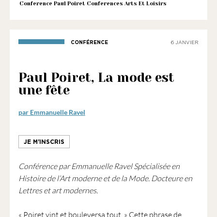
1901
Conference Paul Poiret Conferences Arts Et Loisirs
ayant
une
vocation
CONFÉRENCE
6 JANVIER
culturelle.
Paul Poiret, La mode est
une fête
par Emmanuelle Ravel
JE M'INSCRIS
Conférence par Emmanuelle Ravel Spécialisée en
Histoire de l’Art moderne et de la Mode. Docteure en
Lettres et art modernes.
« Poiret vint et bouleversa tout. » Cette phrase de