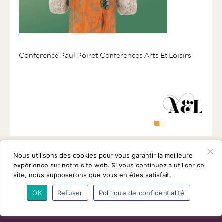
1901
ayant
une
vocation
culturelle.
Conference Paul Poiret Conferences Arts Et Loisirs
Nous utilisons des cookies pour vous garantir la meilleure
expérience sur notre site web. Si vous continuez à utiliser ce
site, nous supposerons que vous en êtes satisfait.
OK
Refuser
Politique de confidentialité
L’association
Programmes
Intervenants
Adhésions
Partenaires
Contact