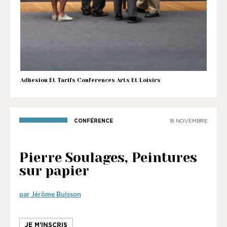
1901
ayant
une
vocation
culturelle.
Adhesion Et Tarifs Conferences Arts Et Loisirs
CONFÉRENCE
18 NOVEMBRE
Pierre Soulages, Peintures
sur papier
par Jérôme Buisson
JE M'INSCRIS