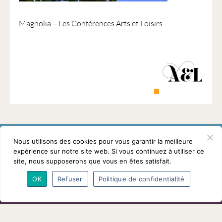
1901
ayant
Magnolia – Les Conférences Arts et Loisirs
une
vocation
culturelle.
Nous utilisons des cookies pour vous garantir la meilleure
expérience sur notre site web. Si vous continuez à utiliser ce
site, nous supposerons que vous en êtes satisfait.
L’association
Programmes
Intervenants
OK
Refuser
Politique de confidentialité
Adhésions
Partenaires
Contact
Mentions légales
© Conférences arts et loisirs 2026
Nous
suivre