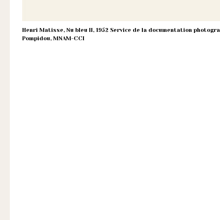
Henri Matisse, Nu bleu II, 1952 Service de la documentation photog
Pompidou, MNAM-CCI