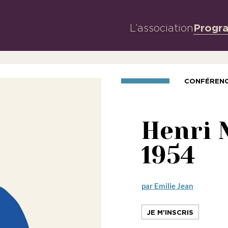
L’association
Progr
CONFÉREN
Henri 
1954
par Emilie Jean
JE M'INSCRIS