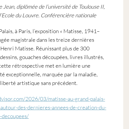
 Jean, diplômée de l’université de Toulouse II,
l’Ecole du Louvre. Conférencière nationale
lais, à Paris, l’exposition « Matisse, 1941–
ngée magistrale dans les treize dernières
’Henri Matisse. Réunissant plus de 300
essins, gouaches découpées, livres illustrés,
 cette rétrospective met en lumière une
té exceptionnelle, marquée par la maladie,
liberté artistique sans précédent.
dvisor.com/2026/03/matisse-au-grand-palais-
-autour-des-dernieres-annees-de-creation-du-
s-decoupees/