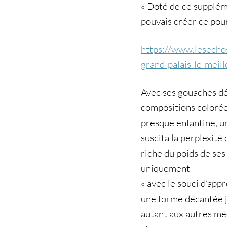
« Doté de ce suppléme
pouvais créer ce pour 
https://www.lesechos
grand-palais-le-meil
Avec ses gouaches dé
compositions colorées
presque enfantine, u
suscita la perplexité 
riche du poids de se
uniquement
« avec le souci d’appr
une forme décantée ju
autant aux autres médi