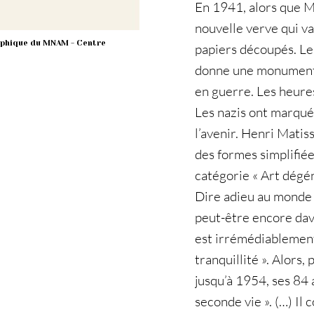
En 1941, alors que Ma
nouvelle verve qui v
raphique du MNAM - Centre
papiers découpés. Le
donne une monumentali
en guerre. Les heure
Les nazis ont marqué 
l’avenir. Henri Matiss
des formes simplifiée
catégorie « Art dégéné
Dire adieu au monde e
peut-être encore dava
est irrémédiablement 
tranquillité ». Alors, 
jusqu’à 1954, ses 84 
seconde vie ». (…) Il