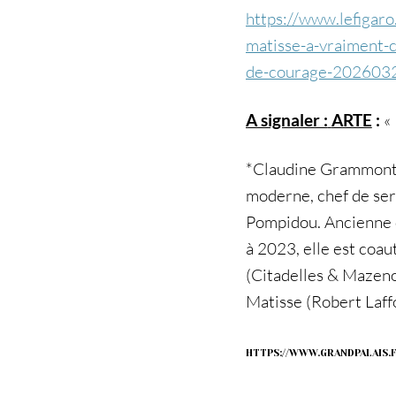
https://www.lefigaro
matisse-a-vraiment-
de-courage-202603
A signaler :
ARTE
:
« 
*Claudine Grammont e
moderne, chef de ser
Pompidou. Ancienne 
à 2023, elle est coa
(Citadelles & Mazenod
Matisse (Robert Laff
HTTPS://WWW.GRANDPALAIS.