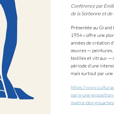
Conférence par Emilie
de la Sorbonne et de 
Présentée au Grand Pa
1954 » offre une plo
années de création d
œuvres — peintures, d
textiles et vitraux —
période d’une intensi
mais surtout par une 
https://www.cultura
paris-une-exposition
maitre-des-gouache