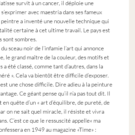
tisse survit à un cancer, il déploie une
a s’exprimer avec maestria dans ses fameux
 peintre a inventé une nouvelle technique qui
té certaine à cet ultime travail. Le pays est
s sont sombres.
du sceau noir de l’infamie l’art qui annonce
e, le grand maître de la couleur, des motifs et
s a été classé, comme tant d’autres, dans la
ré ». Cela va bientôt être difficile d’exposer.
st une chose difficile. Dire adieu à la peinture
ntage. Ce géant pense qu’il n’a pas tout dit. Il
en quête d’un « art d’équilibre, de pureté, de
par on ne sait quel miracle, il résiste et vivra
ans. C’est ce que le ressuscité appelle« ma
 confessera en 1949 au magazine «Time» :