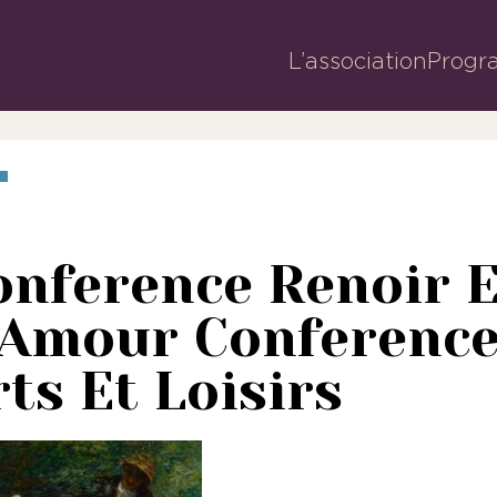
L’association
Progr
onference Renoir E
 Amour Conferenc
ts Et Loisirs