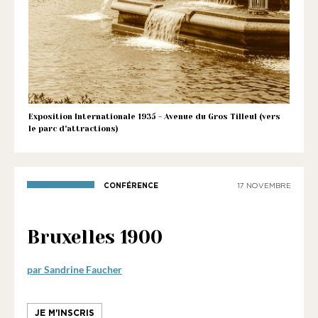
1901
ayant
une
vocation
culturelle.
Exposition Internationale 1935 - Avenue du Gros Tilleul (vers
le parc d'attractions)
CONFÉRENCE
17 NOVEMBRE
Bruxelles 1900
par Sandrine Faucher
JE M'INSCRIS