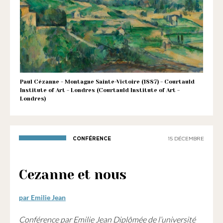
1901
ayant
une
vocation
culturelle.
Paul Cézanne - Montagne Sainte-Victoire (1887) - Courtauld
Institute of Art - Londres (Courtauld Institute of Art -
Londres)
CONFÉRENCE
15 DÉCEMBRE
Cezanne et nous
par Emilie Jean
Conférence par Emilie Jean Diplômée de l’université