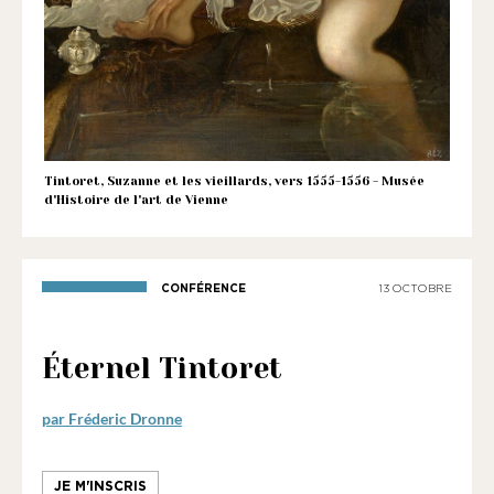
1901
ayant
une
vocation
culturelle.
Tintoret, Suzanne et les vieillards, vers 1555-1556 - Musée
d'Histoire de l'art de Vienne
CONFÉRENCE
13 OCTOBRE
Éternel Tintoret
par Fréderic Dronne
JE M'INSCRIS