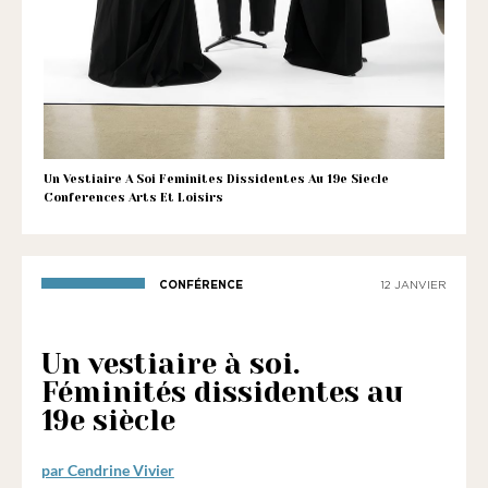
1901
ayant
une
vocation
culturelle.
Un Vestiaire A Soi Feminites Dissidentes Au 19e Siecle
Conferences Arts Et Loisirs
CONFÉRENCE
12 JANVIER
Un vestiaire à soi.
Féminités dissidentes au
19e siècle
par Cendrine Vivier