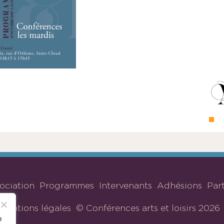
sociation
Programmes
Intervenants
Adhésions
Par
Mentions légales
© Conférences arts et loisirs 2026
e