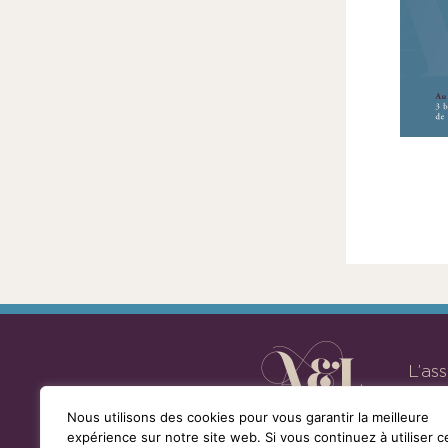
la
loi
de
1901
ayant
une
vocation
culturelle.
L’as
Nous utilisons des cookies pour vous garantir la meilleure
expérience sur notre site web. Si vous continuez à utiliser c