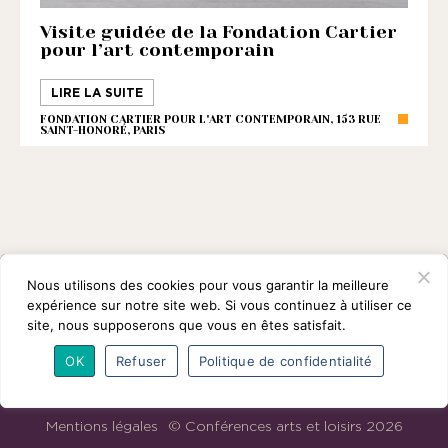
1901
ayant
Visite guidée de la Fondation Cartier
pour l’art contemporain
une
vocation
LIRE LA SUITE
culturelle.
FONDATION CARTIER POUR L'ART CONTEMPORAIN, 153 RUE
SAINT-HONORÉ, PARIS
Nous utilisons des cookies pour vous garantir la meilleure
expérience sur notre site web. Si vous continuez à utiliser ce
site, nous supposerons que vous en êtes satisfait.
OK
Refuser
Politique de confidentialité
L’association
Programmes
Intervenants
Adhésions
Partenaires
Contact
Mentions légales
© Conférences arts et loisirs 2026