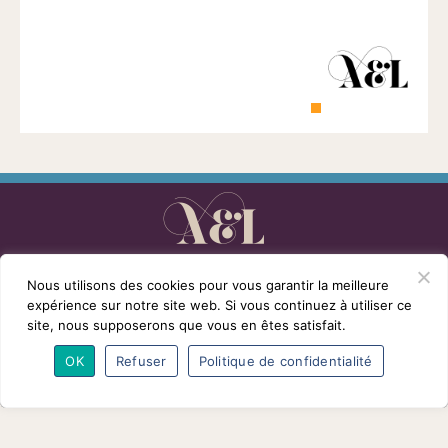
1901
ayant
une
vocation
culturelle.
L’association
Programmes
Intervenants
Nous utilisons des cookies pour vous garantir la meilleure
Adhésions
Partenaires
Contact
expérience sur notre site web. Si vous continuez à utiliser ce
Mentions légales
© Conférences arts et loisirs 2026
site, nous supposerons que vous en êtes satisfait.
Nous
OK
Refuser
Politique de confidentialité
suivre
sur
Facebook