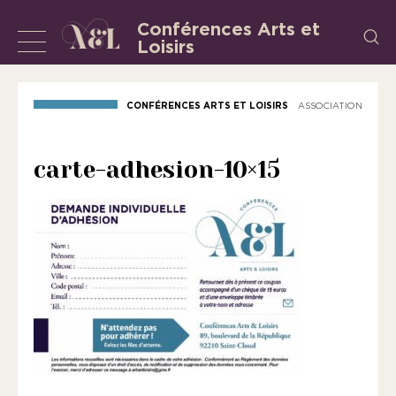
Aller
Conférences Arts et
Recherch
au
Loisirs
Afficher
L’Association
contenu
«
ou
les
masquer
CONFÉRENCES ARTS ET LOISIRS
ASSOCIATION
Conférences
la
Arts
et
navigation
carte-adhesion-10×15
Loisirs
»
est
une
association
régie
par
la
loi
de