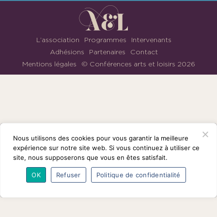
1901
ayant
une
vocation
L’association
Programmes
Intervenants
culturelle.
Adhésions
Partenaires
Contact
Mentions légales
© Conférences arts et loisirs 2026
Nous
suivre
sur
Facebook
Nous utilisons des cookies pour vous garantir la meilleure
expérience sur notre site web. Si vous continuez à utiliser ce
site, nous supposerons que vous en êtes satisfait.
OK
Refuser
Politique de confidentialité