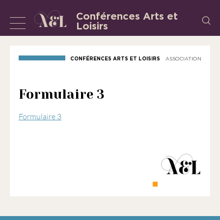
Aller
Conférences Arts et
Recherch
au
Loisirs
Afficher
L’Association
contenu
«
ou
les
masquer
CONFÉRENCES ARTS ET LOISIRS
ASSOCIATION
Conférences
la
Arts
et
navigation
Formulaire 3
Loisirs
»
Formulaire 3
est
une
association
régie
par
la
loi
de